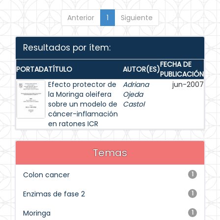
Anterior
1
Siguiente
Resultados por ítem:
FECHA DE
PORTADA
TÍTULO
AUTOR(ES)
PUBLICACIÓN
Efecto protector de
Adriana
jun-2007
la Moringa oleifera
Ojeda
sobre un modelo de
Castol
cáncer-inflamación
en ratones ICR
Temas
Colon cancer
1
Enzimas de fase 2
1
Moringa
1