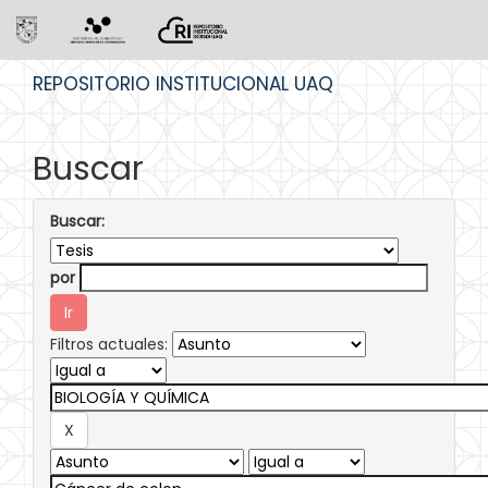
Skip
REPOSITORIO INSTITUCIONAL UAQ
navigation
Buscar
Buscar:
por
Filtros actuales: