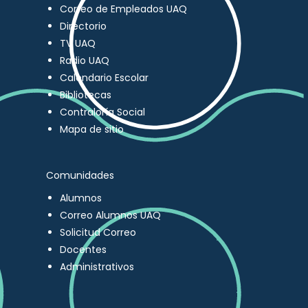
Correo de Empleados UAQ
Directorio
TV UAQ
Radio UAQ
Calendario Escolar
Bibliotecas
Contraloría Social
Mapa de sitio
Comunidades
Alumnos
Correo Alumnos UAQ
Solicitud Correo
Docentes
Administrativos