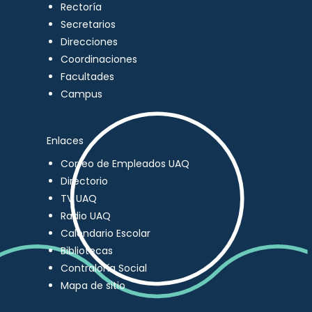
Rectoría
Secretarios
Direcciones
Coordinaciones
Facultades
Campus
Enlaces
Correo de Empleados UAQ
Directorio
TV UAQ
Radio UAQ
Calendario Escolar
Bibliotecas
Contraloría Social
Mapa de sitio