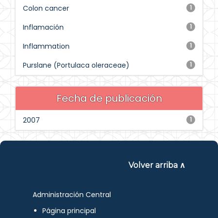
Colon cancer
1
Inflamación
1
Inflammation
1
Purslane (Portulaca oleraceae)
1
Fecha de publicación
2007
1
Volver arriba ∧
Administración Central
Página principal