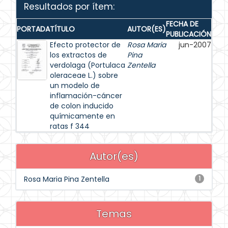
Resultados por ítem:
FECHA DE
PORTADA
TÍTULO
AUTOR(ES)
PUBLICACIÓN
Efecto protector de
Rosa Maria
jun-2007
los extractos de
Pina
verdolaga (Portulaca
Zentella
oleraceae L.) sobre
un modelo de
inflamación-cáncer
de colon inducido
químicamente en
ratas f 344
Autor(es)
Rosa Maria Pina Zentella
1
Temas