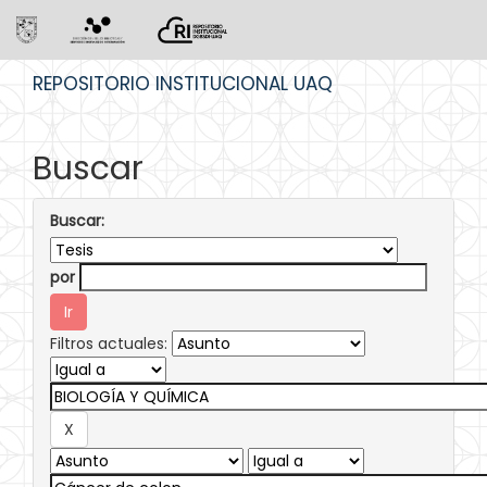
Skip
REPOSITORIO INSTITUCIONAL UAQ
navigation
Buscar
Buscar:
por
Filtros actuales: