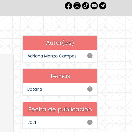
Autor(es)
Adriana Manzo Campos
1
Temas
Botana
1
Fecha de publicación
2021
1