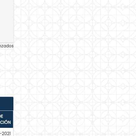
anzados
DE
ACIÓN
-2021