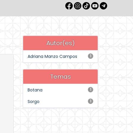
Autor(es)
Adriana Manzo Campos
1
Temas
Botana
1
Sorgo
1