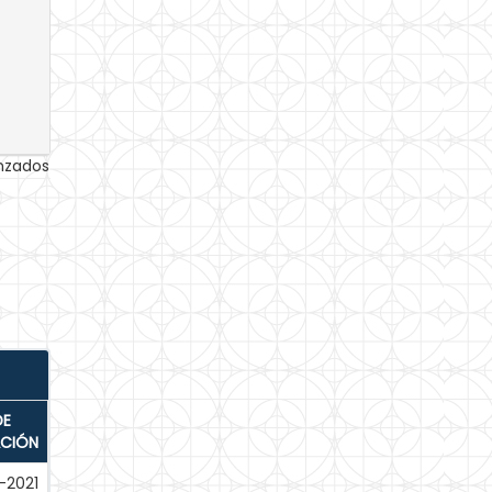
anzados
DE
ACIÓN
-2021