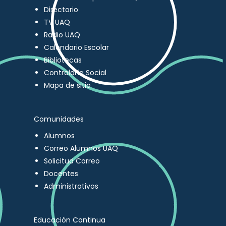
Directorio
TV UAQ
Radio UAQ
Calendario Escolar
Bibliotecas
Contraloría Social
Mapa de sitio
Comunidades
Alumnos
Correo Alumnos UAQ
Solicitud Correo
Docentes
Administrativos
Educación Continua