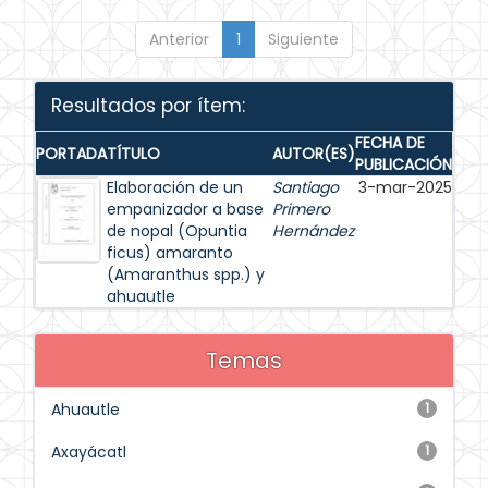
Anterior
1
Siguiente
Resultados por ítem:
FECHA DE
PORTADA
TÍTULO
AUTOR(ES)
PUBLICACIÓN
Elaboración de un
Santiago
3-mar-2025
empanizador a base
Primero
de nopal (Opuntia
Hernández
ficus) amaranto
(Amaranthus spp.) y
ahuautle
Temas
Ahuautle
1
Axayácatl
1