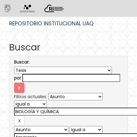
Skip
REPOSITORIO INSTITUCIONAL UAQ
navigation
Buscar
Buscar:
por
Filtros actuales: