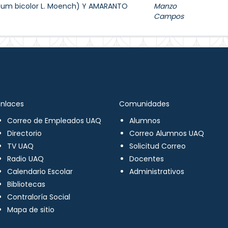
hum bicolor L. Moench) Y AMARANTO
Manzo
Campos
Enlaces
Comunidades
Correo de Empleados UAQ
Alumnos
Directorio
Correo Alumnos UAQ
TV UAQ
Solicitud Correo
Radio UAQ
Docentes
Calendario Escolar
Administrativos
Bibliotecas
Contraloría Social
Mapa de sitio