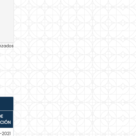
anzados
DE
ACIÓN
-2021