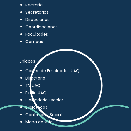
Rectoría
Secretarios
Direcciones
Coordinaciones
Facultades
Campus
Enlaces
Correo de Empleados UAQ
Directorio
TV UAQ
Radio UAQ
Calendario Escolar
Bibliotecas
Contraloría Social
Mapa de sitio