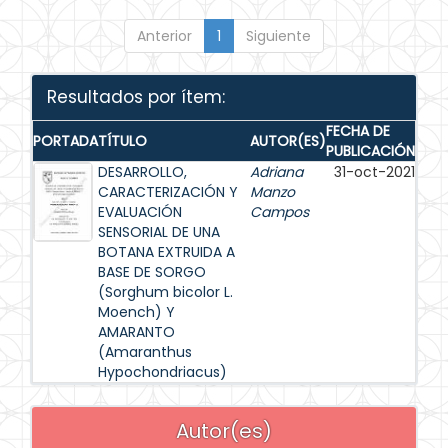
Anterior
1
Siguiente
Resultados por ítem:
FECHA DE
PORTADA
TÍTULO
AUTOR(ES)
PUBLICACIÓN
DESARROLLO,
Adriana
31-oct-2021
CARACTERIZACIÓN Y
Manzo
EVALUACIÓN
Campos
SENSORIAL DE UNA
BOTANA EXTRUIDA A
BASE DE SORGO
(Sorghum bicolor L.
Moench) Y
AMARANTO
(Amaranthus
Hypochondriacus)
Autor(es)