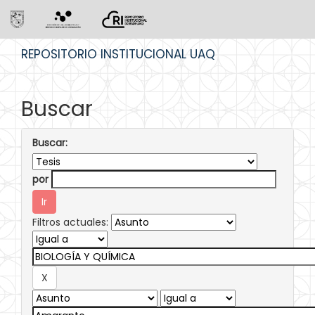
Skip
REPOSITORIO INSTITUCIONAL UAQ
navigation
Buscar
Buscar:
por
Filtros actuales: