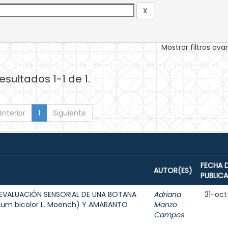
Mostrar filtros av
esultados 1-1 de 1.
Anterior
1
Siguiente
FECHA 
AUTOR(ES)
PUBLIC
EVALUACIÓN SENSORIAL DE UNA BOTANA
Adriana
31-oct
hum bicolor L. Moench) Y AMARANTO
Manzo
Campos