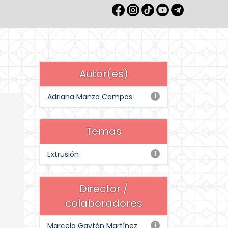
Autor(es)
Adriana Manzo Campos
1
Temas
Extrusión
1
Director /
colaboradores
Marcela Gaytán Martínez
1