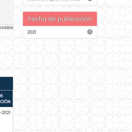
Fecha de publicación
anzados
2021
1
DE
ACIÓN
-2021