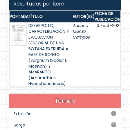
Resultados por ítem:
FECHA DE
PORTADA
TÍTULO
AUTOR(ES)
PUBLICACIÓN
DESARROLLO,
Adriana
31-oct-2021
CARACTERIZACIÓN Y
Manzo
EVALUACIÓN
Campos
SENSORIAL DE UNA
BOTANA EXTRUIDA A
BASE DE SORGO
(Sorghum bicolor L.
Moench) Y
AMARANTO
(Amaranthus
Hypochondriacus)
Temas
Extrusión
1
Sorgo
1