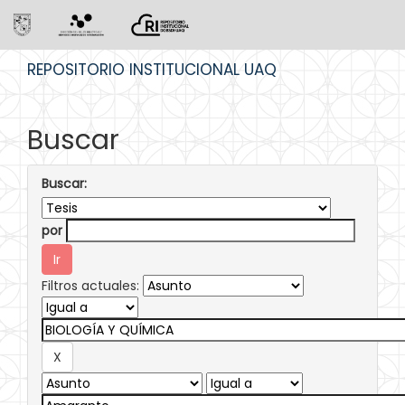
Skip
REPOSITORIO INSTITUCIONAL UAQ
navigation
Buscar
Buscar:
por
Filtros actuales: