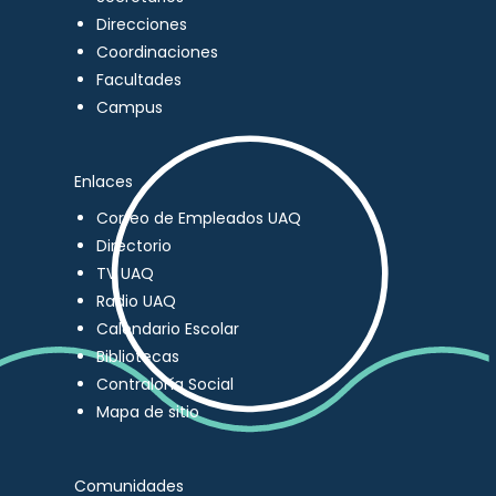
Direcciones
Coordinaciones
Facultades
Campus
Enlaces
Correo de Empleados UAQ
Directorio
TV UAQ
Radio UAQ
Calendario Escolar
Bibliotecas
Contraloría Social
Mapa de sitio
Comunidades