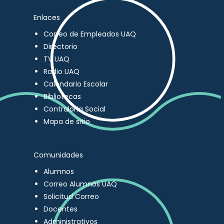
Enlaces
Correo de Empleados UAQ
Directorio
TV UAQ
Radio UAQ
Calendario Escolar
Bibliotecas
Contraloría Social
Mapa de sitio
Comunidades
Alumnos
Correo Alumnos UAQ
Solicitud Correo
Docentes
Administrativos