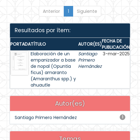
Anterior
1
Siguiente
Resultados por ítem:
FECHA DE
PORTADA
TÍTULO
AUTOR(ES)
PUBLICACIÓN
Elaboración de un
Santiago
3-mar-2025
empanizador a base
Primero
de nopal (Opuntia
Hernández
ficus) amaranto
(Amaranthus spp.) y
ahuautle
Autor(es)
Santiago Primero Hernández
1
Temas