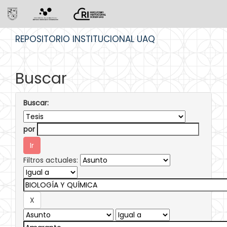
Skip
REPOSITORIO INSTITUCIONAL UAQ
navigation
Buscar
Buscar:
por
Filtros actuales: