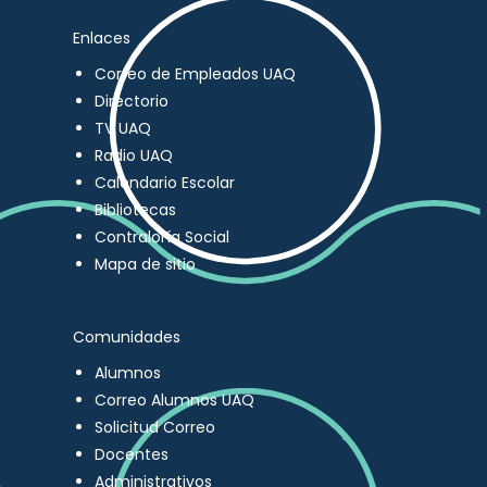
Enlaces
Correo de Empleados UAQ
Directorio
TV UAQ
Radio UAQ
Calendario Escolar
Bibliotecas
Contraloría Social
Mapa de sitio
Comunidades
Alumnos
Correo Alumnos UAQ
Solicitud Correo
Docentes
Administrativos