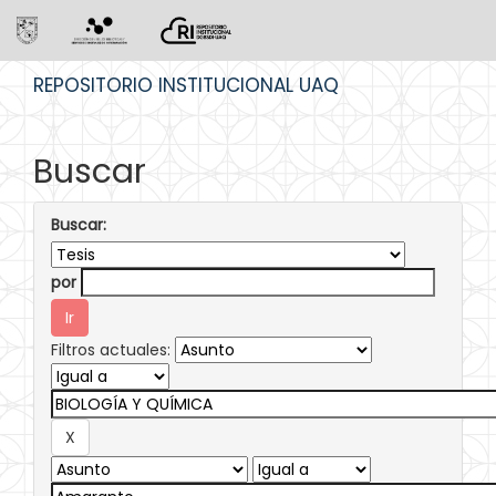
Skip
REPOSITORIO INSTITUCIONAL UAQ
navigation
Buscar
Buscar:
por
Filtros actuales: