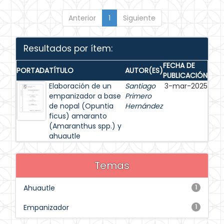
Anterior
1
Siguiente
Resultados por ítem:
FECHA DE
PORTADA
TÍTULO
AUTOR(ES)
PUBLICACIÓN
Elaboración de un
Santiago
3-mar-2025
empanizador a base
Primero
de nopal (Opuntia
Hernández
ficus) amaranto
(Amaranthus spp.) y
ahuautle
Temas
Ahuautle
1
Empanizador
1