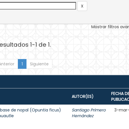
Mostrar filtros av
esultados 1-1 de 1.
Anterior
1
Siguiente
FECHA D
AUTOR(ES)
PUBLICA
base de nopal (Opuntia ficus)
Santiago Primero
3-mar
huautle
Hernández