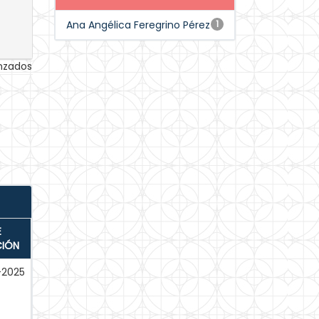
Ana Angélica Feregrino Pérez
1
anzados
E
CIÓN
-2025