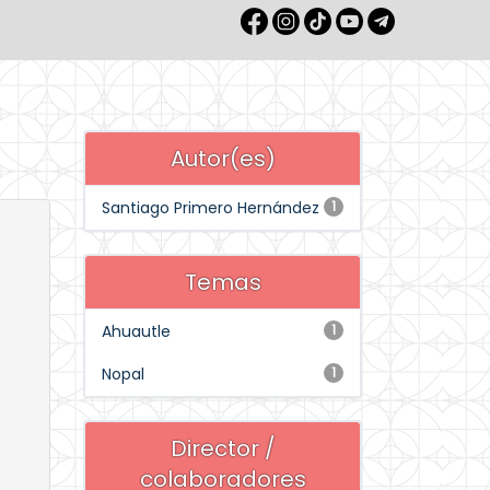
Autor(es)
Santiago Primero Hernández
1
Temas
Ahuautle
1
Nopal
1
Director /
colaboradores