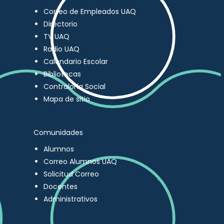
Correo de Empleados UAQ
Directorio
TV UAQ
Radio UAQ
Calendario Escolar
Bibliotecas
Contraloría Social
Mapa de sitio
Comunidades
Alumnos
Correo Alumnos UAQ
Solicitud Correo
Docentes
Administrativos