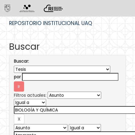
Skip
REPOSITORIO INSTITUCIONAL UAQ
navigation
Buscar
Buscar:
por
Filtros actuales: