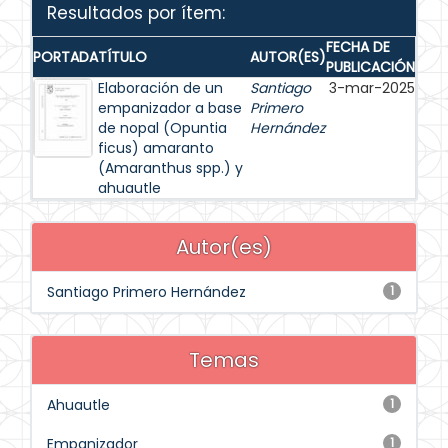
Resultados por ítem:
FECHA DE
PORTADA
TÍTULO
AUTOR(ES)
PUBLICACIÓN
Elaboración de un
Santiago
3-mar-2025
empanizador a base
Primero
de nopal (Opuntia
Hernández
ficus) amaranto
(Amaranthus spp.) y
ahuautle
Autor(es)
Santiago Primero Hernández
1
Temas
Ahuautle
1
Empanizador
1