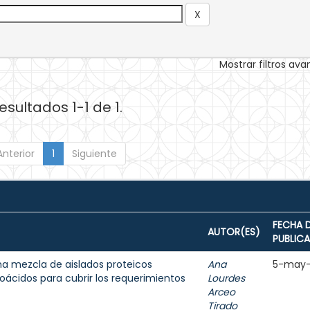
Mostrar filtros av
esultados 1-1 de 1.
Anterior
1
Siguiente
FECHA 
AUTOR(ES)
PUBLIC
na mezcla de aislados proteicos
Ana
5-may-
ácidos para cubrir los requerimientos
Lourdes
Arceo
Tirado