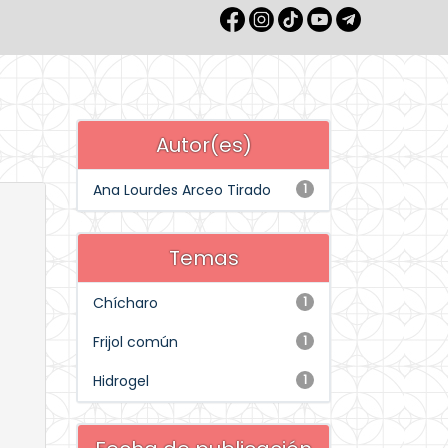
Autor(es)
Ana Lourdes Arceo Tirado
1
Temas
Chícharo
1
Frijol común
1
Hidrogel
1