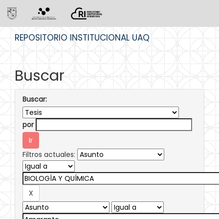
Skip
REPOSITORIO INSTITUCIONAL UAQ
navigation
Buscar
Buscar:
por
Filtros actuales: