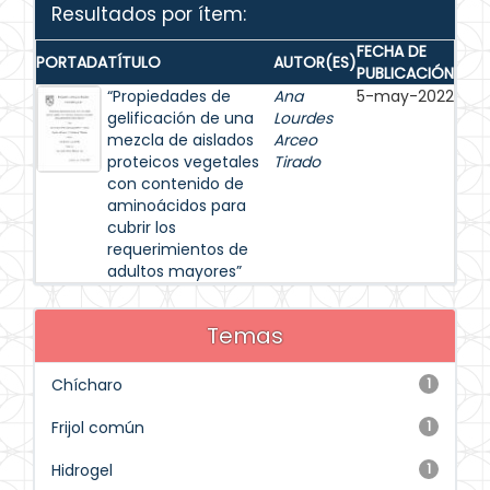
Resultados por ítem:
FECHA DE
PORTADA
TÍTULO
AUTOR(ES)
PUBLICACIÓN
“Propiedades de
Ana
5-may-2022
gelificación de una
Lourdes
mezcla de aislados
Arceo
proteicos vegetales
Tirado
con contenido de
aminoácidos para
cubrir los
requerimientos de
adultos mayores”
Temas
Chícharo
1
Frijol común
1
Hidrogel
1