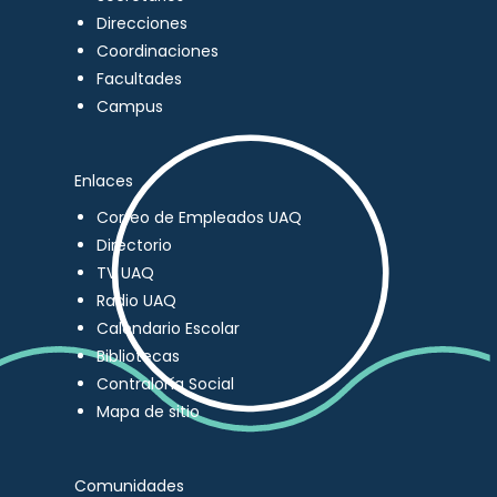
Direcciones
Coordinaciones
Facultades
Campus
Enlaces
Correo de Empleados UAQ
Directorio
TV UAQ
Radio UAQ
Calendario Escolar
Bibliotecas
Contraloría Social
Mapa de sitio
Comunidades