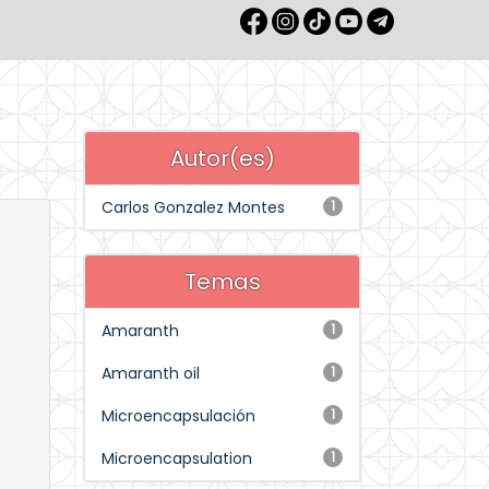
Autor(es)
Carlos Gonzalez Montes
1
Temas
Amaranth
1
Amaranth oil
1
Microencapsulación
1
Microencapsulation
1