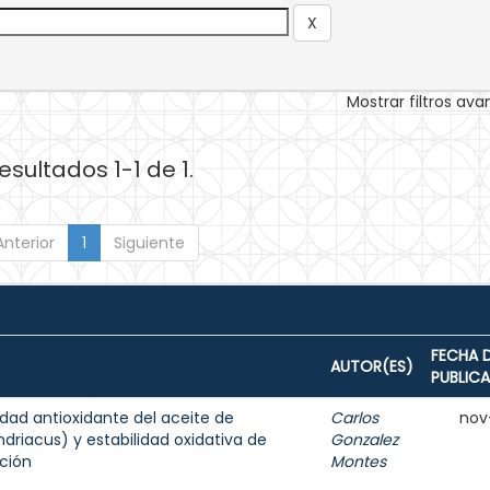
Mostrar filtros av
esultados 1-1 de 1.
Anterior
1
Siguiente
FECHA 
AUTOR(ES)
PUBLIC
dad antioxidante del aceite de
Carlos
nov
iacus) y estabilidad oxidativa de
Gonzalez
ción
Montes