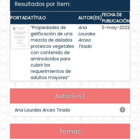
Resultados por ítem:
FECHA DE
PORTADA
TÍTULO
AUTOR(ES)
PUBLICACIÓN
“Propiedades de
Ana
5-may-2022
gelificación de una
Lourdes
mezcla de aislados
Arceo
proteicos vegetales
Tirado
con contenido de
aminoácidos para
cubrir los
requerimientos de
adultos mayores”
Autor(es)
Ana Lourdes Arceo Tirado
1
Temas