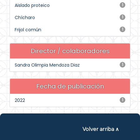
Aislado proteico
1
Chícharo
1
Frijol común
1
Director / colaboradores
Sandra Olimpia Mendoza Diaz
1
Fecha de publicación
2022
1
Volver arriba ∧