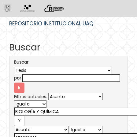
Skip
REPOSITORIO INSTITUCIONAL UAQ
navigation
Buscar
Buscar:
por
Filtros actuales: