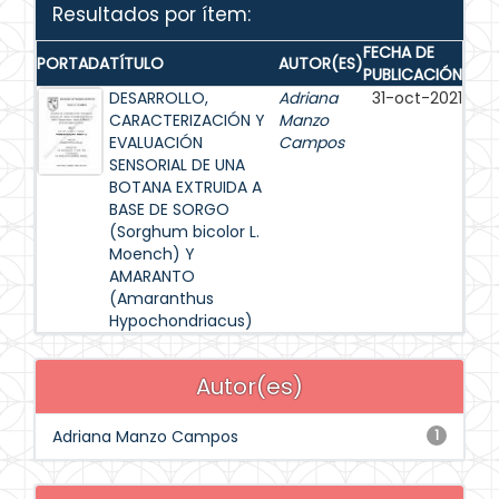
Resultados por ítem:
FECHA DE
PORTADA
TÍTULO
AUTOR(ES)
PUBLICACIÓN
DESARROLLO,
Adriana
31-oct-2021
CARACTERIZACIÓN Y
Manzo
EVALUACIÓN
Campos
SENSORIAL DE UNA
BOTANA EXTRUIDA A
BASE DE SORGO
(Sorghum bicolor L.
Moench) Y
AMARANTO
(Amaranthus
Hypochondriacus)
Autor(es)
Adriana Manzo Campos
1