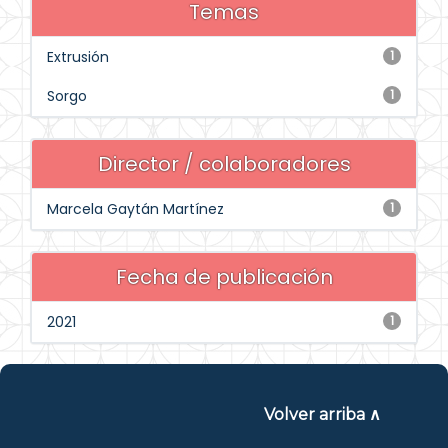
Temas
Extrusión
1
Sorgo
1
Director / colaboradores
Marcela Gaytán Martínez
1
Fecha de publicación
2021
1
Volver arriba ∧