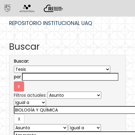
Skip
REPOSITORIO INSTITUCIONAL UAQ
navigation
Buscar
Buscar:
por
Filtros actuales: