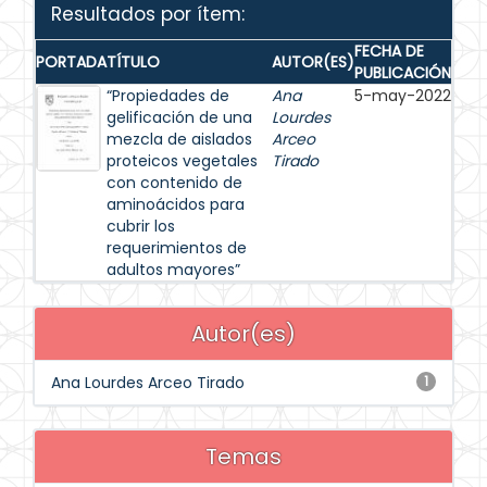
Resultados por ítem:
FECHA DE
PORTADA
TÍTULO
AUTOR(ES)
PUBLICACIÓN
“Propiedades de
Ana
5-may-2022
gelificación de una
Lourdes
mezcla de aislados
Arceo
proteicos vegetales
Tirado
con contenido de
aminoácidos para
cubrir los
requerimientos de
adultos mayores”
Autor(es)
Ana Lourdes Arceo Tirado
1
Temas