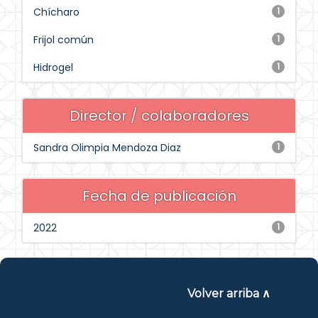
Chícharo
1
Frijol común
1
Hidrogel
1
Director / colaboradores
Sandra Olimpia Mendoza Diaz
1
Fecha de publicación
2022
1
Volver arriba ∧