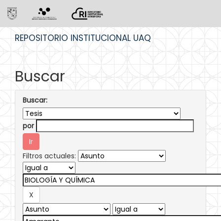
Skip
REPOSITORIO INSTITUCIONAL UAQ
navigation
Buscar
Buscar:
por
Filtros actuales: