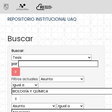
Skip
REPOSITORIO INSTITUCIONAL UAQ
navigation
Buscar
Buscar:
por
Filtros actuales: