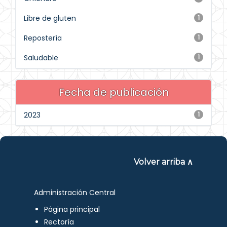
Libre de gluten
1
Repostería
1
Saludable
1
Fecha de publicación
2023
1
Volver arriba ∧
Administración Central
Página principal
Rectoría