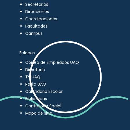
Secretarios
Direcciones
Coordinaciones
Facultades
Campus
Enlaces
Correo de Empleados UAQ
Directorio
TV UAQ
Radio UAQ
Calendario Escolar
Bibliotecas
Contraloría Social
Mapa de sitio