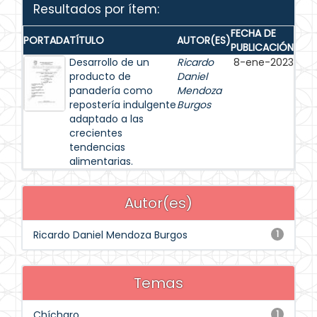
Resultados por ítem:
FECHA DE
PORTADA
TÍTULO
AUTOR(ES)
PUBLICACIÓN
Desarrollo de un
Ricardo
8-ene-2023
producto de
Daniel
panadería como
Mendoza
repostería indulgente
Burgos
adaptado a las
crecientes
tendencias
alimentarias.
Autor(es)
Ricardo Daniel Mendoza Burgos
1
Temas
Chícharo
1