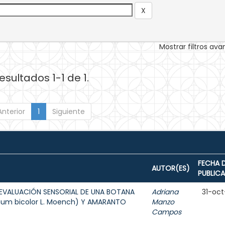
Mostrar filtros av
esultados 1-1 de 1.
Anterior
1
Siguiente
FECHA 
AUTOR(ES)
PUBLIC
EVALUACIÓN SENSORIAL DE UNA BOTANA
Adriana
31-oct
hum bicolor L. Moench) Y AMARANTO
Manzo
Campos