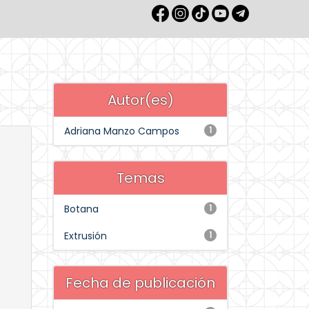
Autor(es)
Adriana Manzo Campos
1
Temas
Botana
1
Extrusión
1
Fecha de publicación