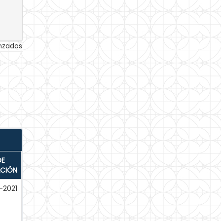
anzados
DE
ACIÓN
-2021