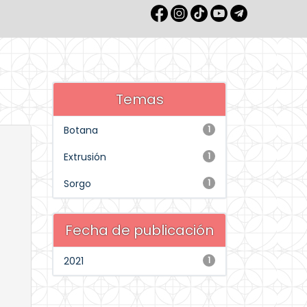
Temas
Botana
1
Extrusión
1
Sorgo
1
Fecha de publicación
2021
1