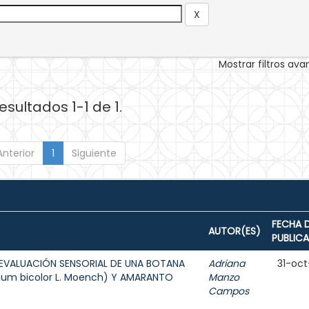
Mostrar filtros av
esultados 1-1 de 1.
Anterior
1
Siguiente
FECHA 
AUTOR(ES)
PUBLIC
EVALUACIÓN SENSORIAL DE UNA BOTANA
Adriana
31-oct
hum bicolor L. Moench) Y AMARANTO
Manzo
Campos