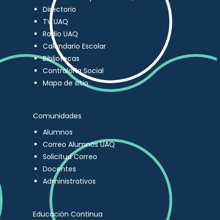
Directorio
TV UAQ
Radio UAQ
Calendario Escolar
Bibliotecas
Contraloría Social
Mapa de sitio
Comunidades
Alumnos
Correo Alumnos UAQ
Solicitud Correo
Docentes
Administrativos
Educación Continua