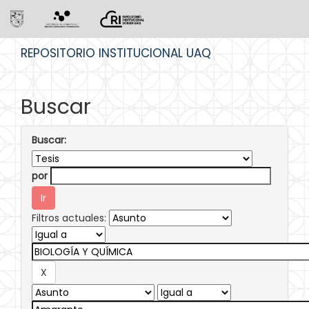
Skip
REPOSITORIO INSTITUCIONAL UAQ
navigation
Buscar
Buscar:
por
Filtros actuales: