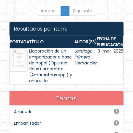
Anterior
1
Siguiente
Resultados por ítem:
FECHA DE
PORTADA
TÍTULO
AUTOR(ES)
PUBLICACIÓN
Elaboración de un
Santiago
3-mar-2025
empanizador a base
Primero
de nopal (Opuntia
Hernández
ficus) amaranto
(Amaranthus spp.) y
ahuautle
Temas
Ahuautle
1
Empanizador
1