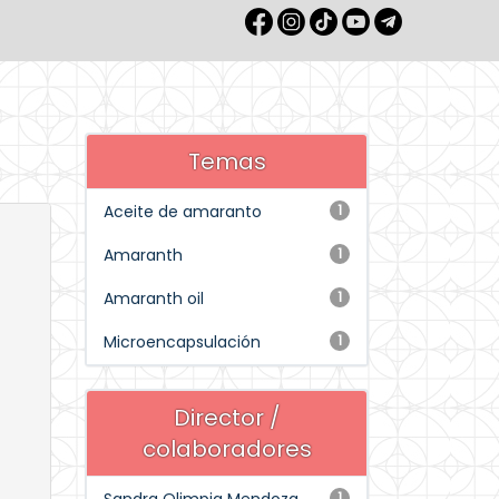
Temas
Aceite de amaranto
1
Amaranth
1
Amaranth oil
1
Microencapsulación
1
Director /
colaboradores
1