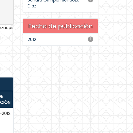
Sandra Olimpia Mendoza
Diaz
Fecha de publicación
anzados
2012
1
DE
ACIÓN
-2012