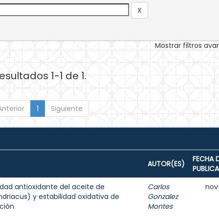
Mostrar filtros av
esultados 1-1 de 1.
Anterior
1
Siguiente
FECHA 
AUTOR(ES)
PUBLIC
dad antioxidante del aceite de
Carlos
nov
iacus) y estabilidad oxidativa de
Gonzalez
ción
Montes