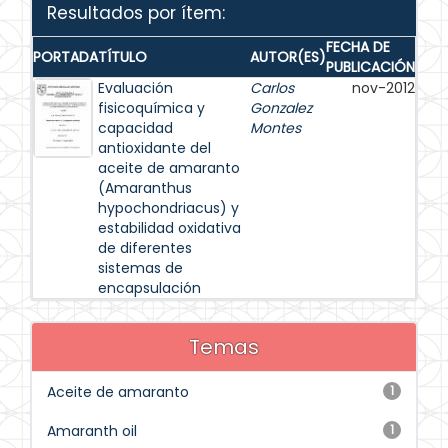
Resultados por ítem:
FECHA DE
PORTADA
TÍTULO
AUTOR(ES)
PUBLICACIÓN
Evaluación
Carlos
nov-2012
fisicoquímica y
Gonzalez
capacidad
Montes
antioxidante del
aceite de amaranto
(Amaranthus
hypochondriacus) y
estabilidad oxidativa
de diferentes
sistemas de
encapsulación
Temas
Aceite de amaranto
1
Amaranth oil
1