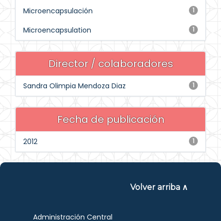
Microencapsulación
1
Microencapsulation
1
Director / colaboradores
Sandra Olimpia Mendoza Diaz
1
Fecha de publicación
2012
1
Volver arriba ∧
Administración Central