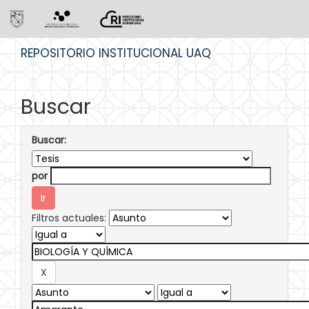
Skip
REPOSITORIO INSTITUCIONAL UAQ
navigation
Buscar
Buscar:
por
Filtros actuales: