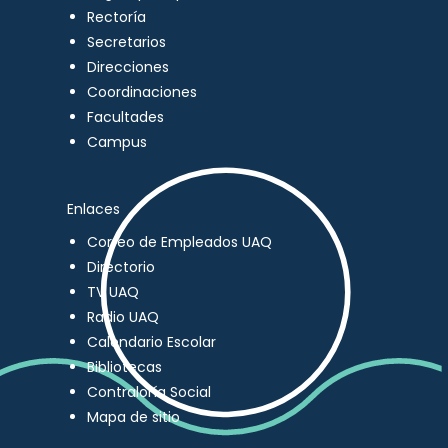
Rectoría
Secretarios
Direcciones
Coordinaciones
Facultades
Campus
Enlaces
Correo de Empleados UAQ
Directorio
TV UAQ
Radio UAQ
Calendario Escolar
Bibliotecas
Contraloría Social
Mapa de sitio