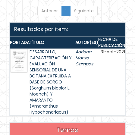
Anterior
1
Siguiente
Resultados por ítem:
FECHA DE
PORTADA
TÍTULO
AUTOR(ES)
PUBLICACIÓN
DESARROLLO,
Adriana
31-oct-2021
CARACTERIZACIÓN Y
Manzo
EVALUACIÓN
Campos
SENSORIAL DE UNA
BOTANA EXTRUIDA A
BASE DE SORGO
(Sorghum bicolor L.
Moench) Y
AMARANTO
(Amaranthus
Hypochondriacus)
Temas