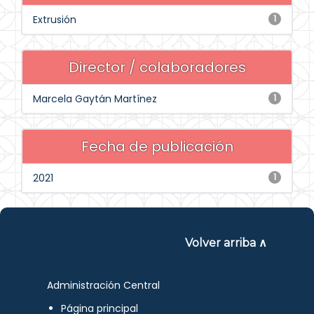
Extrusión
1
Director / colaboradores
Marcela Gaytán Martínez
1
Fecha de publicación
2021
1
Volver arriba ∧
Administración Central
Página principal