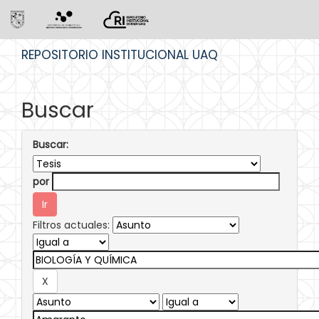
Skip
REPOSITORIO INSTITUCIONAL UAQ
navigation
Buscar
Buscar:
por
Filtros actuales: