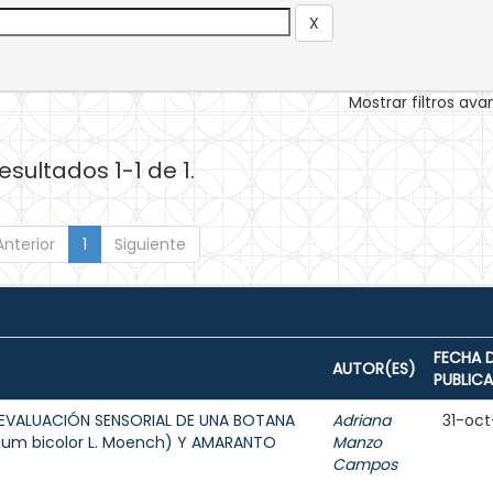
Mostrar filtros av
esultados 1-1 de 1.
Anterior
1
Siguiente
FECHA 
AUTOR(ES)
PUBLIC
EVALUACIÓN SENSORIAL DE UNA BOTANA
Adriana
31-oct
hum bicolor L. Moench) Y AMARANTO
Manzo
Campos