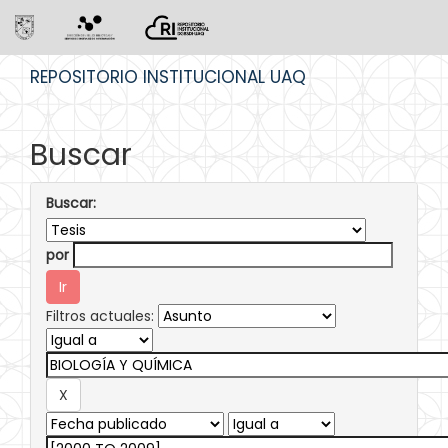
Skip
REPOSITORIO INSTITUCIONAL UAQ
navigation
Buscar
Buscar:
por
Filtros actuales: