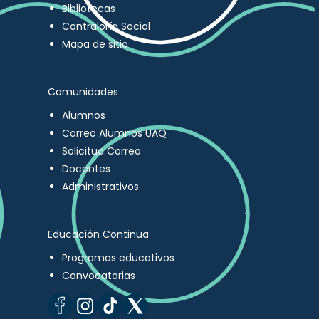
Bibliotecas
Contraloría Social
Mapa de sitio
Comunidades
Alumnos
Correo Alumnos UAQ
Solicitud Correo
Docentes
Administrativos
Educación Continua
Programas educativos
Convocatorias