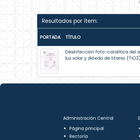
Resultados por ítem:
PORTADA
TÍTULO
Desinfección foto-catalítica de
luz solar y dióxido de titanio (TiO
Administración Central
Página principal
Rectoría