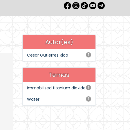
Autor(es)
Cesar Gutierrez Rico
1
Temas
Immobilized titanium dioxide
1
Water
1