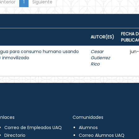
Anterior
1
Siguiente
FECHA D
AUTOR(ES)
PUBLICA
l agua para consumo humano usando
Cesar
jun
2) inmovilizado
Gutierrez
Rico
Enlaces
Comunidades
Correo de Empleados UAQ
Alumnos
Directorio
Correo Alumnos UAQ