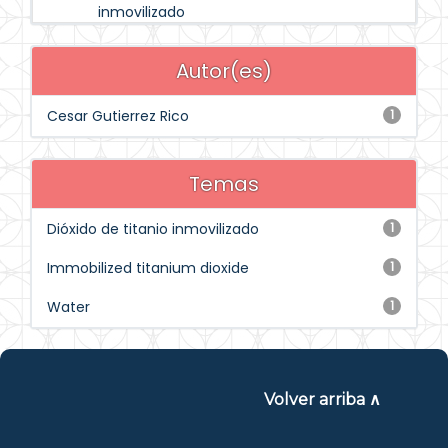
inmovilizado
Autor(es)
Cesar Gutierrez Rico
1
Temas
Dióxido de titanio inmovilizado
1
Immobilized titanium dioxide
1
Water
1
Volver arriba ∧