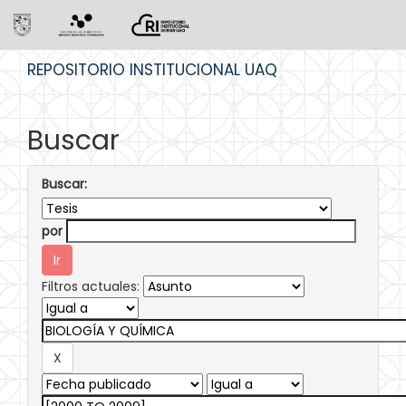
Skip
REPOSITORIO INSTITUCIONAL UAQ
navigation
Buscar
Buscar:
por
Filtros actuales: