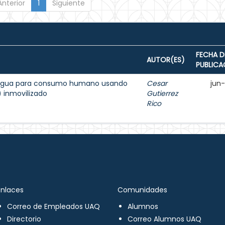
Anterior
1
Siguiente
FECHA D
AUTOR(ES)
PUBLICA
l agua para consumo humano usando
Cesar
jun
2) inmovilizado
Gutierrez
Rico
Enlaces
Comunidades
Correo de Empleados UAQ
Alumnos
Directorio
Correo Alumnos UAQ