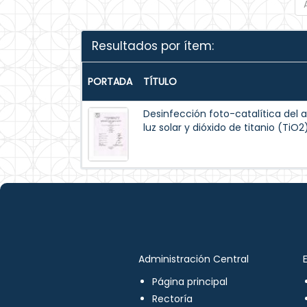
Resultados por ítem:
PORTADA
TÍTULO
Desinfección foto-catalítica de
luz solar y dióxido de titanio (TiO
Administración Central
Página principal
Rectoría