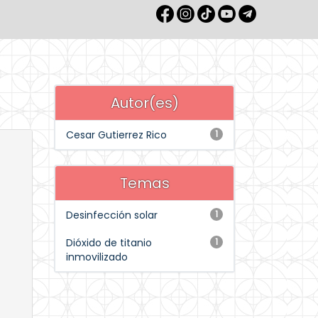
Autor(es)
Cesar Gutierrez Rico
1
Temas
Desinfección solar
1
Dióxido de titanio
1
inmovilizado