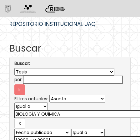
Skip
REPOSITORIO INSTITUCIONAL UAQ
navigation
Buscar
Buscar:
por
Filtros actuales: