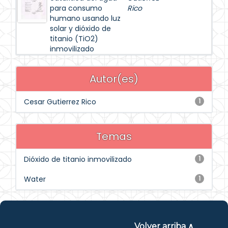
para consumo
Rico
humano usando luz
solar y dióxido de
titanio (TiO2)
inmovilizado
Autor(es)
Cesar Gutierrez Rico
1
Temas
Dióxido de titanio inmovilizado
1
Water
1
Volver arriba ∧