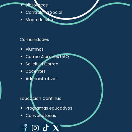
Bibliotecas
Contraloría Social
Mapa de sitio
Comunidades
Alumnos
Correo Alumnos UAQ
Solicitud Correo
Docentes
Administrativos
Educación Continua
Programas educativos
Convocatorias