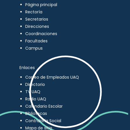
Página principal
Rectoría
Secretarios
Direcciones
Coordinaciones
Facultades
Campus
Enlaces
Correo de Empleados UAQ
Directorio
TV UAQ
Radio UAQ
Calendario Escolar
Bibliotecas
Contraloría Social
Mapa de sitio