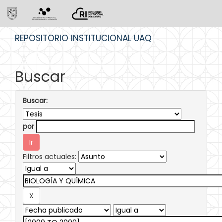
Skip
REPOSITORIO INSTITUCIONAL UAQ
navigation
Buscar
Buscar:
por
Filtros actuales: