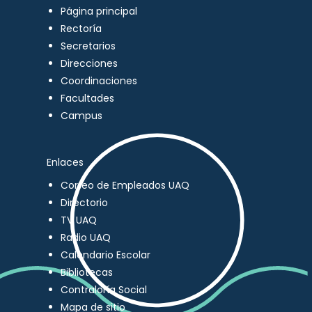
Página principal
Rectoría
Secretarios
Direcciones
Coordinaciones
Facultades
Campus
Enlaces
Correo de Empleados UAQ
Directorio
TV UAQ
Radio UAQ
Calendario Escolar
Bibliotecas
Contraloría Social
Mapa de sitio