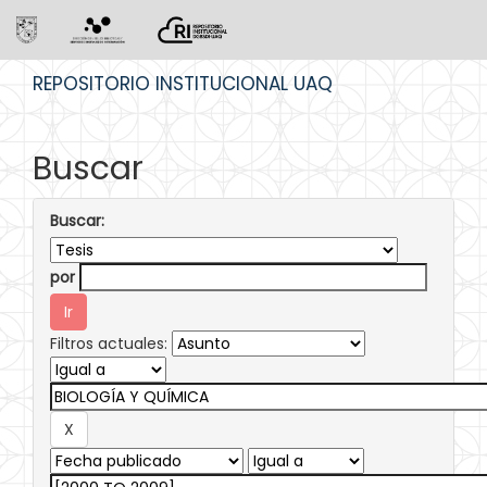
Skip
REPOSITORIO INSTITUCIONAL UAQ
navigation
Buscar
Buscar:
por
Filtros actuales: