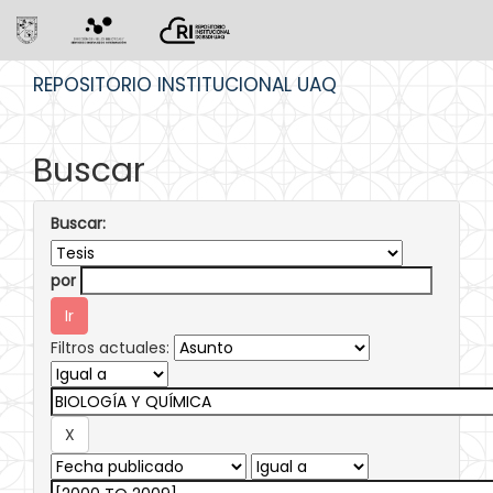
Skip
REPOSITORIO INSTITUCIONAL UAQ
navigation
Buscar
Buscar:
por
Filtros actuales: