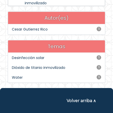
inmovilizado
Autor(es)
Cesar Gutierrez Rico
1
Temas
Desinfección solar
1
Dióxido de titanio inmovilizado
1
Water
1
Volver arriba ∧