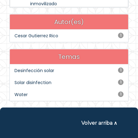
inmovilizado
Autor(es)
Cesar Gutierrez Rico
1
Temas
Desinfección solar
1
Solar disinfection
1
Water
1
Volver arriba ∧