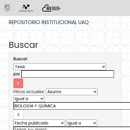
Skip
REPOSITORIO INSTITUCIONAL UAQ
navigation
Buscar
Buscar:
por
Filtros actuales: