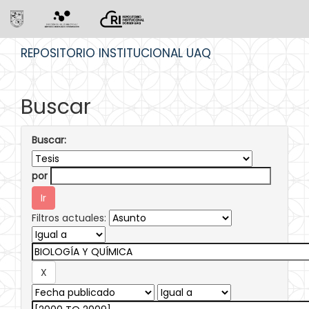
Skip
REPOSITORIO INSTITUCIONAL UAQ
navigation
Buscar
Buscar:
por
Filtros actuales: