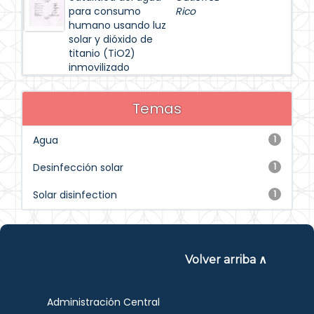
para consumo
Rico
humano usando luz
solar y dióxido de
titanio (TiO2)
inmovilizado
Temas
Agua
1
Desinfección solar
1
Solar disinfection
1
Volver arriba ∧
Administración Central