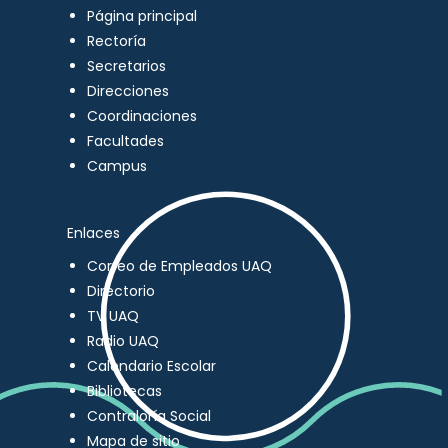
Página principal
Rectoría
Secretarios
Direcciones
Coordinaciones
Facultades
Campus
Enlaces
Correo de Empleados UAQ
Directorio
TV UAQ
Radio UAQ
Calendario Escolar
Bibliotecas
Contraloría Social
Mapa de sitio