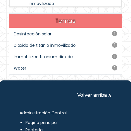
inmovilizado
Temas
Desinfección solar
1
Dióxido de titanio inmovilizado
1
Immobilized titanium dioxide
1
Water
1
Volver arriba ∧
Administración Central
Página principal
Rectoría