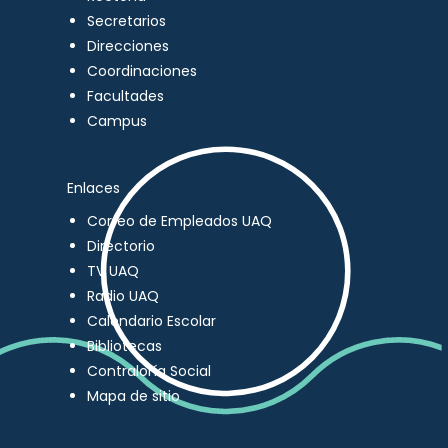
Secretarios
Direcciones
Coordinaciones
Facultades
Campus
Enlaces
Correo de Empleados UAQ
Directorio
TV UAQ
Radio UAQ
Calendario Escolar
Bibliotecas
Contraloría Social
Mapa de sitio