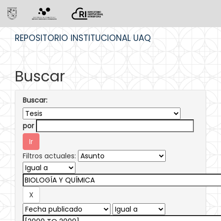
Skip
REPOSITORIO INSTITUCIONAL UAQ
navigation
Buscar
Buscar:
por
Filtros actuales: