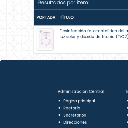
Resultados por ítem:
PORTADA
TÍTULO
Desinfección foto-catalítica de
luz solar y dióxido de titanio (TiO
Administración Central
Página principal
Rectoría
Secretarios
Direcciones