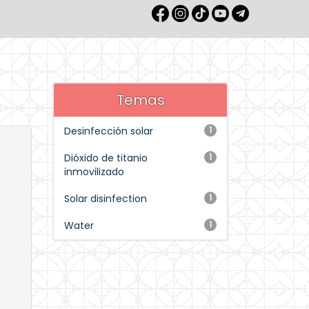
Temas
Desinfección solar
1
Dióxido de titanio
1
inmovilizado
Solar disinfection
1
Water
1