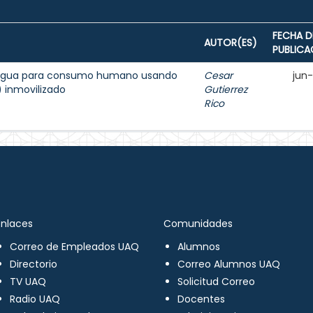
FECHA D
AUTOR(ES)
PUBLICA
l agua para consumo humano usando
Cesar
jun
2) inmovilizado
Gutierrez
Rico
Enlaces
Comunidades
Correo de Empleados UAQ
Alumnos
Directorio
Correo Alumnos UAQ
TV UAQ
Solicitud Correo
Radio UAQ
Docentes