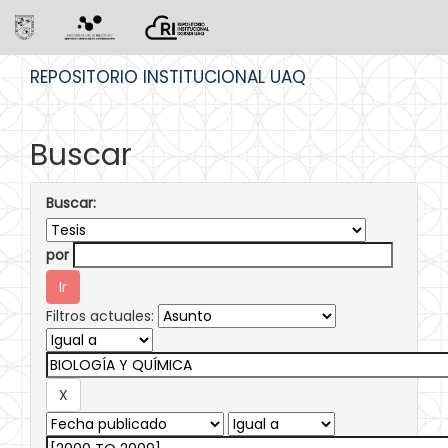
Skip
REPOSITORIO INSTITUCIONAL UAQ
navigation
Buscar
Buscar:
por
Filtros actuales: