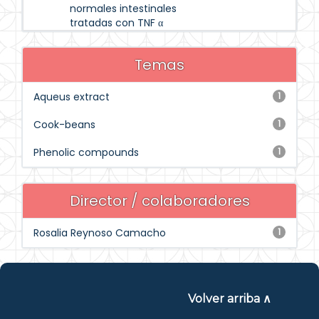
normales intestinales
tratadas con TNF α
Temas
Aqueus extract
1
Cook-beans
1
Phenolic compounds
1
Director / colaboradores
Rosalia Reynoso Camacho
1
Volver arriba ∧