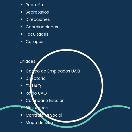
Rectoría
Secretarios
Direcciones
Coordinaciones
Facultades
Campus
Enlaces
Correo de Empleados UAQ
Directorio
TV UAQ
Radio UAQ
Calendario Escolar
Bibliotecas
Contraloría Social
Mapa de sitio