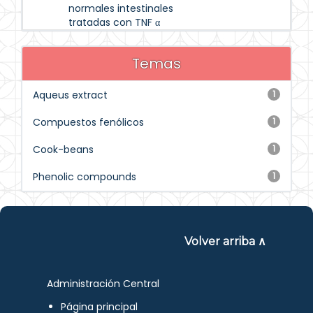
normales intestinales
tratadas con TNF α
Temas
Aqueus extract
1
Compuestos fenólicos
1
Cook-beans
1
Phenolic compounds
1
Volver arriba ∧
Administración Central
Página principal