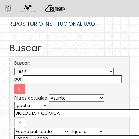
Skip
REPOSITORIO INSTITUCIONAL UAQ
navigation
Buscar
Buscar:
por
Filtros actuales: