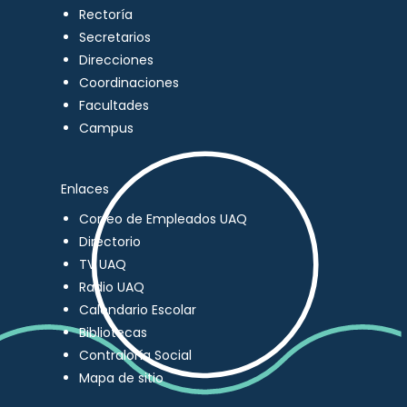
Rectoría
Secretarios
Direcciones
Coordinaciones
Facultades
Campus
Enlaces
Correo de Empleados UAQ
Directorio
TV UAQ
Radio UAQ
Calendario Escolar
Bibliotecas
Contraloría Social
Mapa de sitio