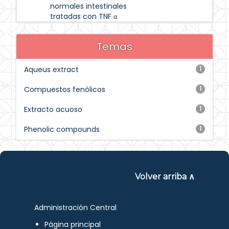
normales intestinales
tratadas con TNF α
Temas
Aqueus extract
1
Compuestos fenólicos
1
Extracto acuoso
1
Phenolic compounds
1
Volver arriba ∧
Administración Central
Página principal