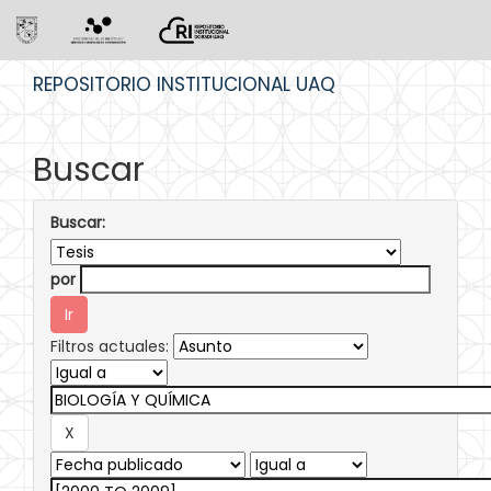
Skip
REPOSITORIO INSTITUCIONAL UAQ
navigation
Buscar
Buscar:
por
Filtros actuales: