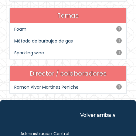
Temas
Foam
1
Método de burbujeo de gas
1
Sparkling wine
1
Director / colaboradores
Ramon Alvar Martinez Peniche
1
Volver arriba ∧
Administración Central