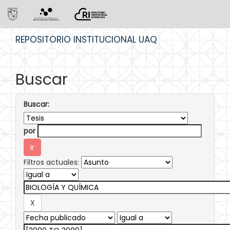
Skip
REPOSITORIO INSTITUCIONAL UAQ
navigation
Buscar
Buscar:
por
Filtros actuales: