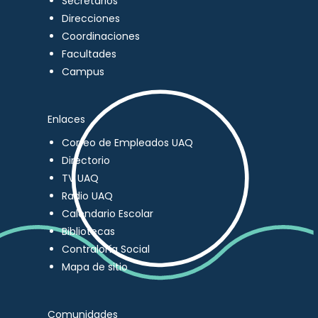
Secretarios
Direcciones
Coordinaciones
Facultades
Campus
Enlaces
Correo de Empleados UAQ
Directorio
TV UAQ
Radio UAQ
Calendario Escolar
Bibliotecas
Contraloría Social
Mapa de sitio
Comunidades