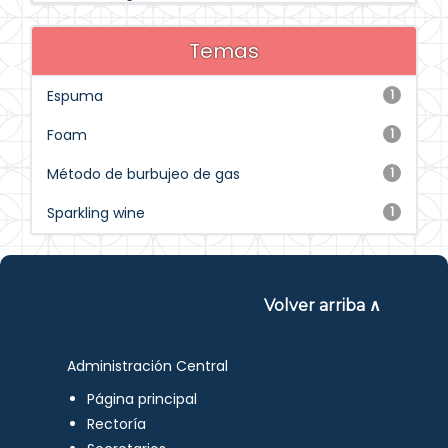
Temas
Espuma
1
Foam
1
Método de burbujeo de gas
1
Sparkling wine
1
Volver arriba ∧
Administración Central
Página principal
Rectoría