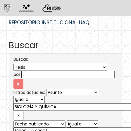
Skip
REPOSITORIO INSTITUCIONAL UAQ
navigation
Buscar
Buscar:
por
Filtros actuales: