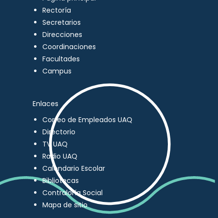
Rectoría
Secretarios
Direcciones
Coordinaciones
Facultades
Campus
Enlaces
Correo de Empleados UAQ
Directorio
TV UAQ
Radio UAQ
Calendario Escolar
Bibliotecas
Contraloría Social
Mapa de sitio