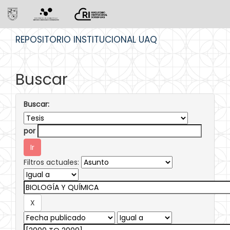
Skip
REPOSITORIO INSTITUCIONAL UAQ
navigation
Buscar
Buscar:
por
Filtros actuales: