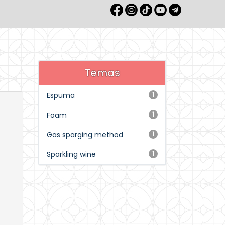
Temas
Espuma
1
Foam
1
Gas sparging method
1
Sparkling wine
1