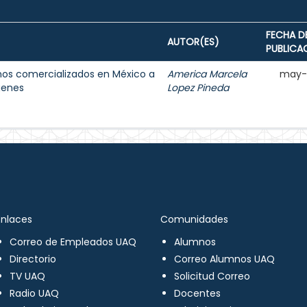
FECHA D
AUTOR(ES)
PUBLICA
nos comercializados en México a
America Marcela
may-
genes
Lopez Pineda
Enlaces
Comunidades
Correo de Empleados UAQ
Alumnos
Directorio
Correo Alumnos UAQ
TV UAQ
Solicitud Correo
Radio UAQ
Docentes