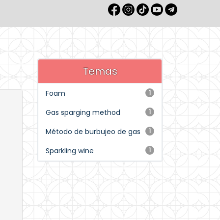
Temas
Foam
1
Gas sparging method
1
Método de burbujeo de gas
1
Sparkling wine
1