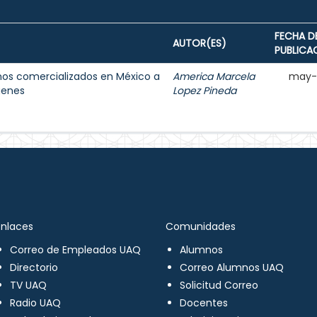
FECHA D
AUTOR(ES)
PUBLICA
nos comercializados en México a
America Marcela
may-
genes
Lopez Pineda
Enlaces
Comunidades
Correo de Empleados UAQ
Alumnos
Directorio
Correo Alumnos UAQ
TV UAQ
Solicitud Correo
Radio UAQ
Docentes