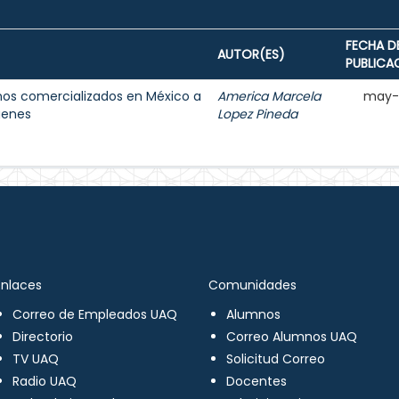
FECHA D
AUTOR(ES)
PUBLICA
nos comercializados en México a
America Marcela
may-
genes
Lopez Pineda
Enlaces
Comunidades
Correo de Empleados UAQ
Alumnos
Directorio
Correo Alumnos UAQ
TV UAQ
Solicitud Correo
Radio UAQ
Docentes