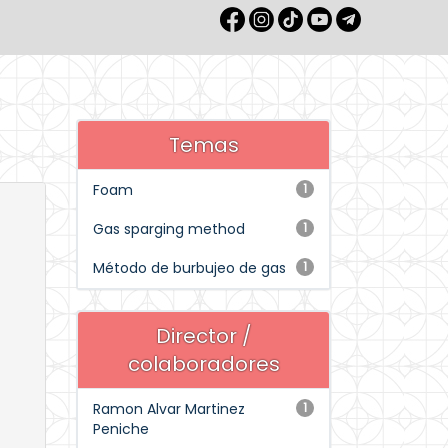
Temas
Foam
1
Gas sparging method
1
Método de burbujeo de gas
1
Director /
colaboradores
Ramon Alvar Martinez
1
Peniche