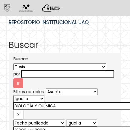
Skip
REPOSITORIO INSTITUCIONAL UAQ
navigation
Buscar
Buscar:
por
Filtros actuales: