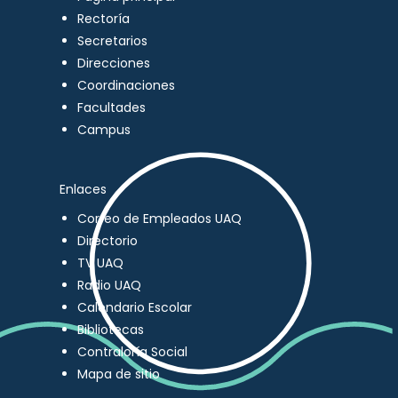
Rectoría
Secretarios
Direcciones
Coordinaciones
Facultades
Campus
Enlaces
Correo de Empleados UAQ
Directorio
TV UAQ
Radio UAQ
Calendario Escolar
Bibliotecas
Contraloría Social
Mapa de sitio