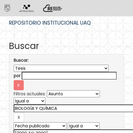
Skip
REPOSITORIO INSTITUCIONAL UAQ
navigation
Buscar
Buscar:
por
Filtros actuales: