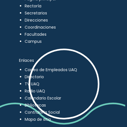
Rectoría
Secretarios
Direcciones
Coordinaciones
Facultades
Campus
Enlaces
Correo de Empleados UAQ
Directorio
TV UAQ
Radio UAQ
Calendario Escolar
Bibliotecas
Contraloría Social
Mapa de sitio